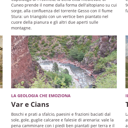
Cuneo prende il nome dalla forma dell'altopiano su cui
9
sorge, alla confluenza del torrente Gesso con il fiume
f
Stura: un triangolo con un vertice ben piantato nel
cuore della pianura e gli altri due aperti sulle
montagne.
LA GEOLOGIA CHE EMOZIONA
I
Var e Cians
Boschi e prati a sfalcio, paesini e frazioni baciati dal
L
sole, gole, guglie calcaree e falesie di arenaria: vale la
a
pena camminare con i piedi ben piantati per terra e il
a