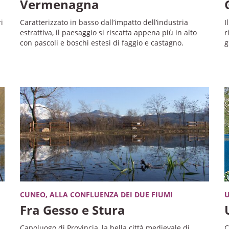
Vermenagna
i
Caratterizzato in basso dall’impatto dell’industria
I
estrattiva, il paesaggio si riscatta appena più in alto
r
con pascoli e boschi estesi di faggio e castagno.
g
CUNEO, ALLA CONFLUENZA DEI DUE FIUMI
U
Fra Gesso e Stura
Capoluogo di Provincia, la bella città medievale di
C