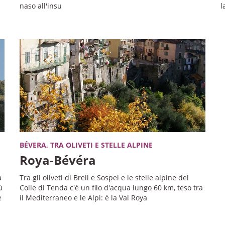
naso all'insu
l
BÉVERA, TRA OLIVETI E STELLE ALPINE
Roya-Bévéra
a
Tra gli oliveti di Breil e Sospel e le stelle alpine del
ù
Colle di Tenda c'è un filo d'acqua lungo 60 km, teso tra
e
il Mediterraneo e le Alpi: è la Val Roya