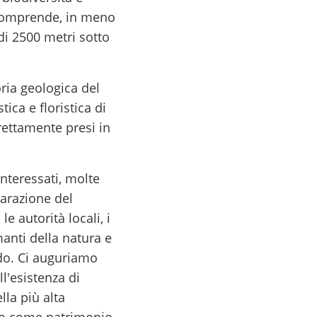
o comprende, in meno
di 2500 metri sotto
ria geologica del
ica e floristica di
rettamente presi in
interessati, molte
arazione del
le autorità locali, i
amanti della natura e
bando. Ci auguriamo
ll'esistenza di
lla più alta