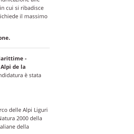
n cui si ribadisce
 richiede il massimo
one.
arittime -
e
Alpi de la
ndidatura è stata
rco delle Alpi Liguri
Natura 2000 della
aliane della