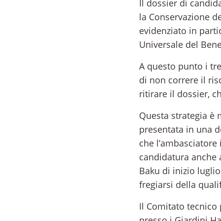
Il dossier di candi
la Conservazione de
evidenziato in part
Universale del Bene
A questo punto i tre
di non correre il r
ritirare il dossier,
Questa strategia è 
presentata in una de
che l’ambasciatore i
candidatura anche a 
Baku di inizio lugli
fregiarsi della qual
Il Comitato tecnico 
presso i Giardini Ha