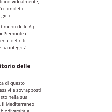
cati individualmente,
più completo
ogico.
rtimenti delle Alpi
oni Piemonte e
ente definiti
sua integrità
itorio delle
ca di questo
cessivi e sovrapposti
isto nella sua
, il Mediterraneo
 biodiversità e