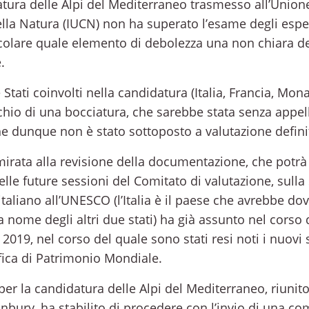
datura delle Alpi del Mediterraneo trasmesso all’Union
lla Natura (IUCN) non ha superato l’esame degli espe
icolare quale elemento di debolezza una non chiara de
.
 Stati coinvolti nella candidatura (Italia, Francia, Mo
ischio di una bocciatura, che sarebbe stata senza appe
 che dunque non è stato sottoposto a valutazione defini
mirata alla revisione della documentazione, che potrà
lle future sessioni del Comitato di valutazione, sulla
taliano all’UNESCO (l’Italia è il paese che avrebbe do
nome degli altri due stati) ha già assunto nel corso d
o 2019, nel corso del quale sono stati resi noti i nuovi
ifica di Patrimonio Mondiale.
per la candidatura delle Alpi del Mediterraneo, riunitos
nbury, ha stabilito di procedere con l’invio di una c