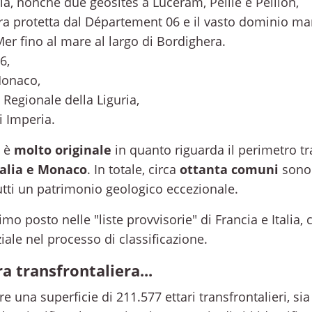
ia, nonché due geosites a Luceram, Peille e Peillon,
ra protetta dal Département 06 e il vasto dominio mar
Mer fino al mare al largo di Bordighera.
6,
Monaco,
 Regionale della Liguria,
i Imperia.
a è
molto originale
in quanto riguarda il perimetro tr
talia e Monaco
. In totale, circa
ottanta comuni
sono 
utti un patrimonio geologico eccezionale.
o posto nelle "liste provvisorie" di Francia e Italia, 
ale nel processo di classificazione.
 transfrontaliera...
re una superficie di 211.577 ettari transfrontalieri, sia