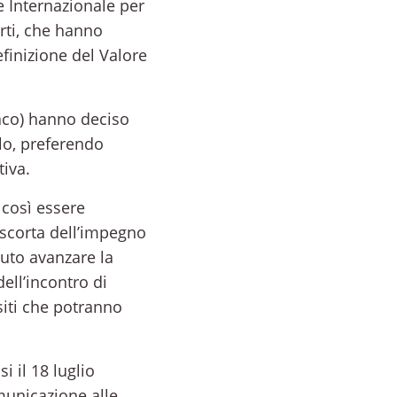
e Internazionale per
rti, che hanno
finizione del Valore
naco) hanno deciso
llo, preferendo
tiva.
 così essere
 scorta dell’impegno
vuto avanzare la
ell’incontro di
 siti che potranno
i il 18 luglio
omunicazione alle