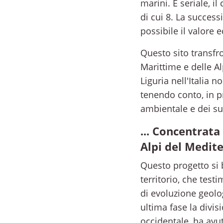
marini. È seriale, il
di cui 8. La success
possibile il valore 
Questo sito transfro
Marittime e delle Al
Liguria nell'Italia n
tenendo conto, in p
ambientale e dei suo
... Concentrata
Alpi del Medit
Questo progetto si 
territorio, che test
di evoluzione geolo
ultima fase la divis
occidentale, ha avut