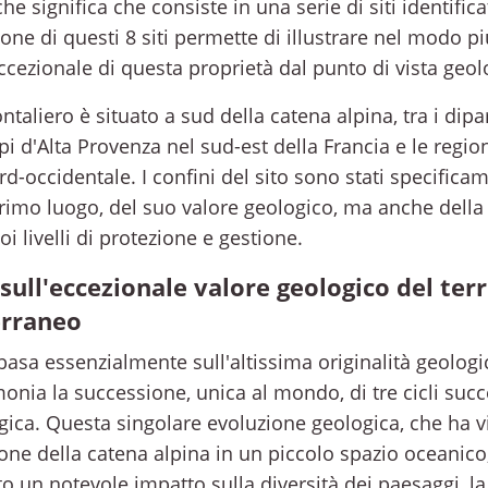
 che significa che consiste in una serie di siti identifi
ione di questi 8 siti permette di illustrare nel modo 
eccezionale di questa proprietà dal punto di vista geol
ntaliero è situato a sud della catena alpina, tra i dipa
pi d'Alta Provenza nel sud-est della Francia e le regi
ord-occidentale. I confini del sito sono stati specificam
rimo luogo, del suo valore geologico, ma anche della 
i livelli di protezione e gestione.
 sull'eccezionale valore geologico del terr
erraneo
basa essenzialmente sull'altissima originalità geologi
imonia la successione, unica al mondo, di tre cicli suc
gica. Questa singolare evoluzione geologica, che ha v
ione della catena alpina in un piccolo spazio oceanico
o un notevole impatto sulla diversità dei paesaggi, la