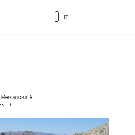
IT
 - Mercantour è
NESCO.