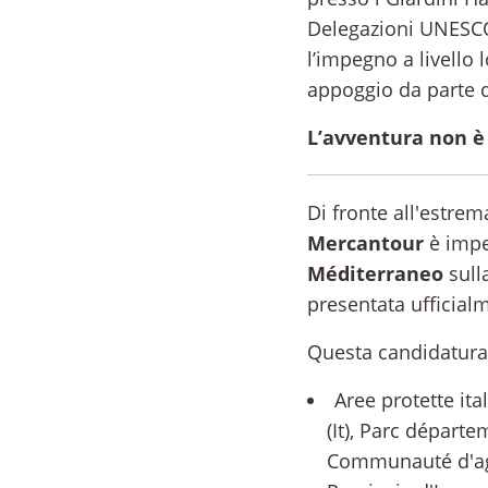
Delegazioni UNESCO e
l’impegno a livello 
appoggio da parte d
L’avventura non è 
Di fronte all'estrema
Mercantour
è impeg
Méditerraneo
sulla
presentata ufficialm
Questa candidatura 
Aree protette ita
(It), Parc départ
Communauté d'aggl